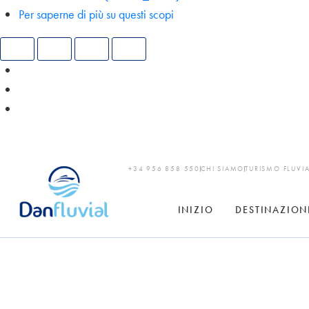
Per saperne di più su questi scopi
+34 956 858 550
CHI SIAMO
TURISMO FLUVI
INIZIO
DESTINAZION