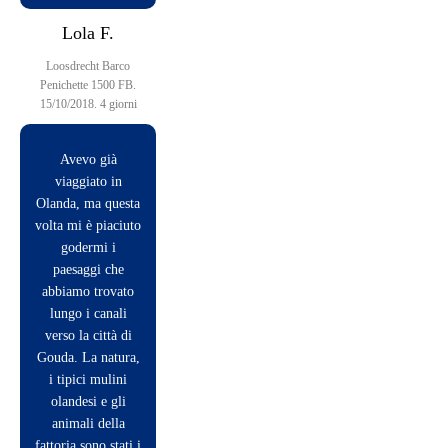
con más de 90 islas y 1280 puentes.
Lola F.
Loosdrecht Barco
Penichette 1500 FB.
15/10/2018. 4 giorni
Avevo già
viaggiato in
Olanda, ma questa
volta mi è piaciuto
godermi i
paesaggi che
abbiamo trovato
lungo i canali
verso la città di
Gouda. La natura,
i tipici mulini
olandesi e gli
Explorando el sur y el este de
animali della
fattoria sono stati i