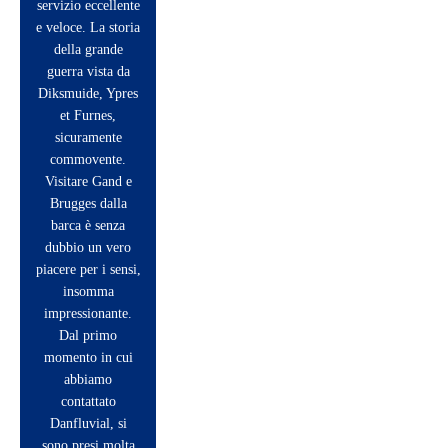
servizio eccellente
e veloce. La storia
della grande
guerra vista da
Diksmuide, Ypres
et Furnes,
sicuramente
commovente.
Visitare Gand e
Brugges dalla
barca è senza
dubbio un vero
piacere per i sensi,
insomma
impressionante.
Dal primo
momento in cui
abbiamo
contattato
Danfluvial, si
sono presi molta