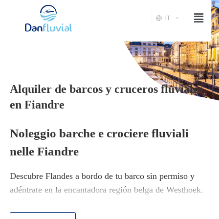
IT
Alquiler de barcos y cruceros fluviales
en Fiandre
Noleggio barche e crociere fluviali
nelle Fiandre
Descubre Flandes a bordo de tu barco sin permiso y
adéntrate en la encantadora región belga de Westhoek.
En esta zona disfrutarás de una navegación tranquila,
rodeada de una naturaleza exuberante y un patrimonio