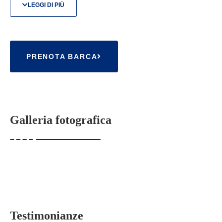
LEGGI DI PIÙ
Castelmoron
.
Situada muy cerca del norte de España,
Aquitania
cuenta con más de 300 kilómetros de vías fluviales
PRENOTA BARCA
repartidas en 5 ríos y canales. Sus itinerarios y paisajes
son muy variados, uniendo a la perfección la serenidad
del canal de los dos mares con el encanto salvaje de la
Baïse, las bellezas del Lot y la grandeza de la Garona.
Galleria fotografica
Testimonianze