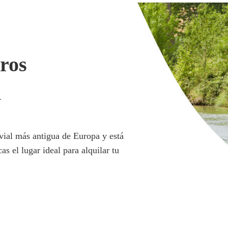
eros
i
uvial más antigua de Europa y está
 el lugar ideal para alquilar tu
n de lo que entonces se llamó el