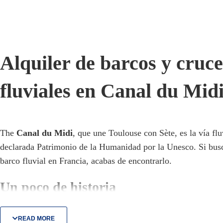
Alquiler de barcos y cruc
fluviales en Canal du Mid
The
Canal du Midi
, que une Toulouse con Sète, es la vía fl
declarada Patrimonio de la Humanidad por la Unesco. Si buscas
barco fluvial en Francia, acabas de encontrarlo.
Un poco de historia
En 1667, Pierre-Paul Riquet diseñó y comenzó la construcció
READ MORE