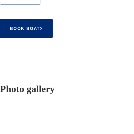
Canal Real del Languedoc, pensado para transportar mercancí
océano Atlántico. Fue una obra monumental: empleó a doce m
mujeres) que trabajaron con palas y picos durante 14 años ha
BOOK BOAT
Hoy en día, el Canal du Midi junto al Embranchement de la 
de la Robine) forman
el destino de cruceros fluviales más 
Photo gallery