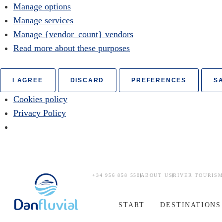
Manage options
Manage services
Manage {vendor_count} vendors
Read more about these purposes
I AGREE
DISCARD
PREFERENCES
S
Cookies policy
Privacy Policy
+34 956 858 550
ABOUT US
RIVER TOURIS
START
DESTINATIONS