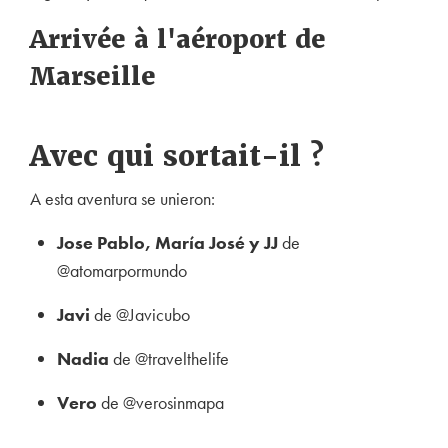
Arrivée à l'aéroport de
Marseille
Avec qui sortait-il ?
A esta aventura se unieron
:
Jose Pablo, Marí
a José y JJ
de
@atomarpormundo
Javi
de @Javicubo
Nadia
de @travelthelife
Vero
de @verosinmapa